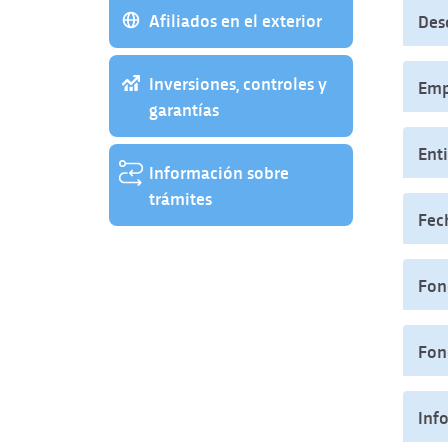
Afiliados en el exterior
Des
Inversiones, controles y
Emp
garantías
Ent
Información sobre
trámites
Fec
Fon
Fon
Inf