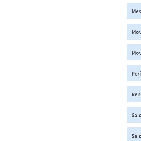
Mes
Mov
Mov
Per
Rent
Sal
Sal