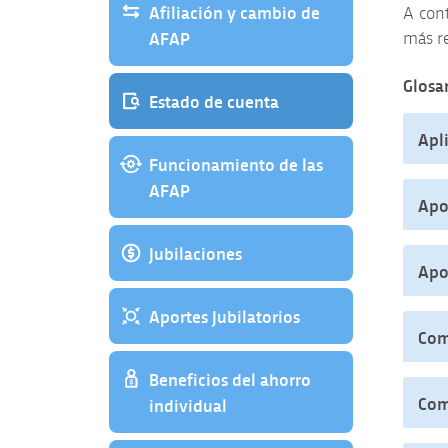
Afiliación y cambio de
A cont
AFAP
más r
Glosa
Estado de cuenta
Apl
Funcionamiento de las
AFAP
Apo
Jubilaciones
Apo
Aportes Jubilatorios
Com
Beneficios del ahorro
Com
individual