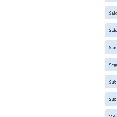
Sald
Sal
San
Seg
Sub
Sub
Val