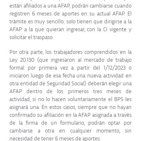
están afiliados a una AFAP, podrán cambiarse cuando
Estado de cuenta
registren 6 meses de aportes en su actual AFAP. El
trámite es muy sencillo: solo tienen que dirigirse a la
AFAP a la que quieran ingresar, con la CI vigente y
Funcionamiento de las
solicitar el traspaso.
AFAP
Por otra parte, los trabajadores comprendidos en la
Jubilaciones
Ley 20.130 (que ingresaron al mercado de trabajo
formal por primera vez a partir del 1/12/2023 o
iniciaron luego de esa fecha una nueva actividad en
Aportes Jubilatorios
otra entidad de Seguridad Social) deberán elegir una
AFAP dentro de los primeros tres meses de
Beneficios del ahorro
actividad, si no lo hacen voluntariamente el BPS les
individual
asignará una. En estos casos, siempre que no hayan
confirmado su afiliación en la AFAP asignada a través
Afiliados en el exterior
de la firma de un formulario, podrán optar por
cambiarse a otra en cualquier momento, sin
necesidad de tener 6 meses de aportes.