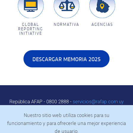
GLOBAL
NORMATIVA
AGENCIAS
REPORTING
INITIATIVE
DESCARGAR MEMORIA 2025
República AFAP - 0800 2888 -
servicios@rafap.com.uy
Centro de Servicio al Cliente: Colonia 1848
Nuestro sitio web utiliza cookies para su
Horario: de 9:00 a 18:00 h
Agenda web
|
Contacto
funcionamiento y para ofrecerle una mejor experiencia
de usuario.