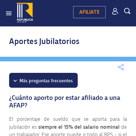
AFILIATE
Aportes Jubilatorios
Más preguntas frecuentes
¿Cuánto aporto por estar afiliado a una
Preguntas destacadas
AFAP?
El porcentaje de sueldo que se aporta para la
Afiliación y cambio de
siempre el 15% del salario nominal
jubilación es
de
AFAP
un trabajador. Ese aporte puede ir todo al BPS - si el