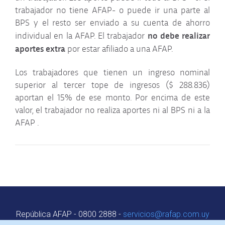
trabajador no tiene AFAP- o puede ir una parte al
Estado de cuenta
BPS y el resto ser enviado a su cuenta de ahorro
no debe realizar
individual en la AFAP. El trabajador
aportes extra
Funcionamiento de las
por estar afiliado a una AFAP.
AFAP
Los trabajadores que tienen un ingreso nominal
superior al tercer tope de ingresos ($ 288.836)
Jubilaciones
aportan el 15% de ese monto. Por encima de este
valor, el trabajador no realiza aportes ni al BPS ni a la
Aportes Jubilatorios
AFAP .
Beneficios del ahorro
individual
Afiliados en el exterior
República AFAP - 0800 2888 -
servicios@rafap.com.uy