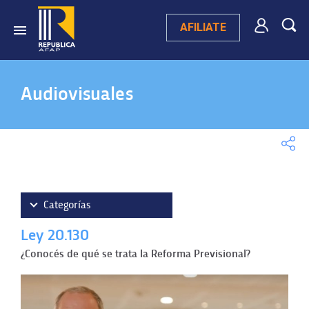
AFILIATE
Audiovisuales
Categorías
Ley 20.130
Videos destacados
¿Conocés de qué se trata la Reforma Previsional?
Campaña publicitaria 2025
Videos testimoniales
Ley 20.130