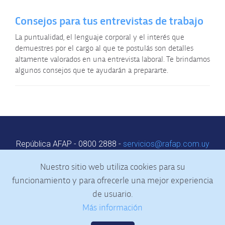
Consejos para tus entrevistas de trabajo
La puntualidad, el lenguaje corporal y el interés que
demuestres por el cargo al que te postulás son detalles
altamente valorados en una entrevista laboral. Te brindamos
algunos consejos que te ayudarán a prepararte.
República AFAP - 0800 2888 -
servicios@rafap.com.uy
Centro de Servicio al Cliente: Colonia 1848
Nuestro sitio web utiliza cookies para su
Horario: de 9:00 a 18:00 h
Agenda web
|
Contacto
funcionamiento y para ofrecerle una mejor experiencia
de usuario.
Más información
Política de privacidad
|
Términos y condiciones de uso