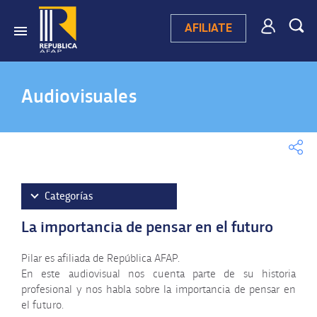
AFILIATE
Audiovisuales
Categorías
La importancia de pensar en el futuro
Videos destacados
Campaña publicitaria 2025
Pilar es afiliada de República AFAP.
En este audiovisual nos cuenta parte de su historia
Videos testimoniales
profesional y nos habla sobre la importancia de pensar en
Ley 20.130
el futuro.