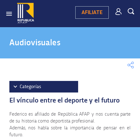
AFILIATE
Audiovisuales
Categorías
El vínculo entre el deporte y el futuro
Videos destacados
Campaña publicitaria 2025
Federico es afiliado de República AFAP y nos cuenta parte
de su historia como deportista profesional.
Videos testimoniales
Además, nos habla sobre la importancia de pensar en el
Ley 20.130
futuro.