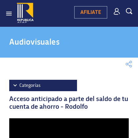
AFILIATE
Audiovisuales
Categorías
Acceso anticipado a parte del saldo de tu
Videos destacados
cuenta de ahorro - Rodolfo
Campaña publicitaria 2025
Videos testimoniales
Ley 20.130