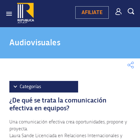
AFILIATE
Audiovisuales
Categorías
¿De qué se trata la comunicación
Videos destacados
efectiva en equipos?
Campaña publicitaria 2025
Una comunicación efectiva crea oportunidades, propone y
Videos testimoniales
proyecta.
Ley 20.130
Laura Sande Licenciada en Relaciones Internacionales y