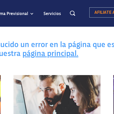
ema Previsional
Servicios
AFILIATE
ucido un error en la página que es
nuestra
página principal.