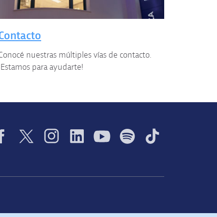
Contacto
Conocé nuestras múltiples vías de contacto.
¡Estamos para ayudarte!