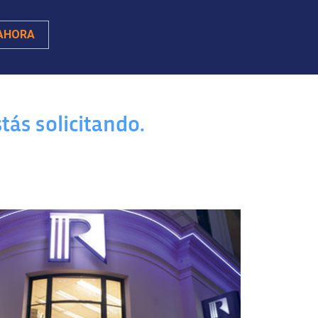
AHORA
tás solicitando.