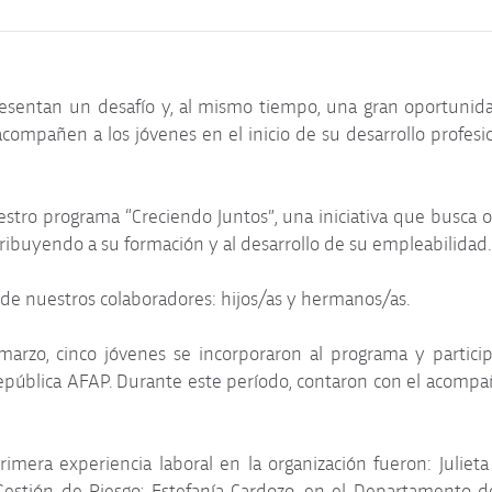
esentan un desafío y, al mismo tiempo, una gran oportunida
ompañen a los jóvenes en el inicio de su desarrollo profesi
tro programa “Creciendo Juntos”, una iniciativa que busca o
ribuyendo a su formación y al desarrollo de su empleabilidad.
s de nuestros colaboradores: hijos/as y hermanos/as.
marzo, cinco jóvenes se incorporaron al programa y partic
República AFAP. Durante este período, contaron con el acomp
imera experiencia laboral en la organización fueron: Julieta
estión de Riesgo; Estefanía Cardozo, en el Departamento de