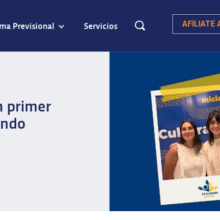
ema Previsional
Servicios
AFILIATE
n primer
undo