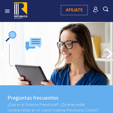
AFILIATE
Servicios
tán
Consultá tu estado de cuenta, actualizá tus da
al Común?,
revisá si generaste excedentes de aportación y