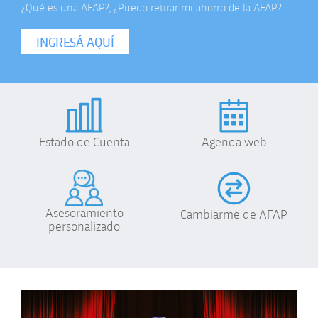
de la AFAP?
estimación jubilatoria.
CONSULTÁ AQUÍ
Estado de Cuenta
Agenda web
Asesoramiento
Cambiarme de AFAP
personalizado